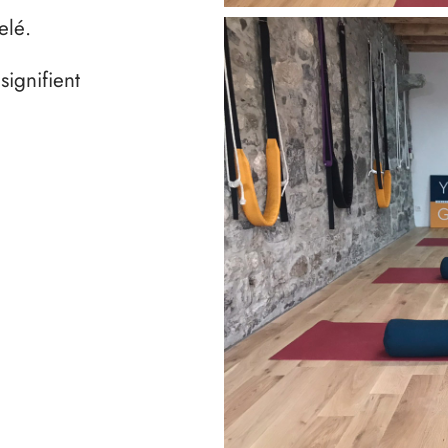
elé.
ignifient