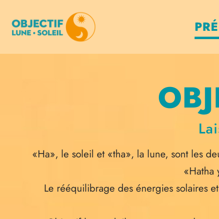
PRÉ
OBJ
Lai
«Ha», le soleil et «tha», la lune, sont les 
«Hatha y
Le rééquilibrage des énergies solaires e