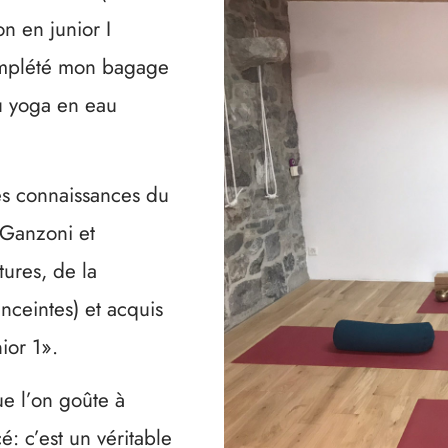
on en junior I
complété mon bagage
u yoga en eau
es connaissances du
 Ganzoni et
ures, de la
nceintes) et acquis
ior 1».
ue l’on goûte à
: c’est un véritable